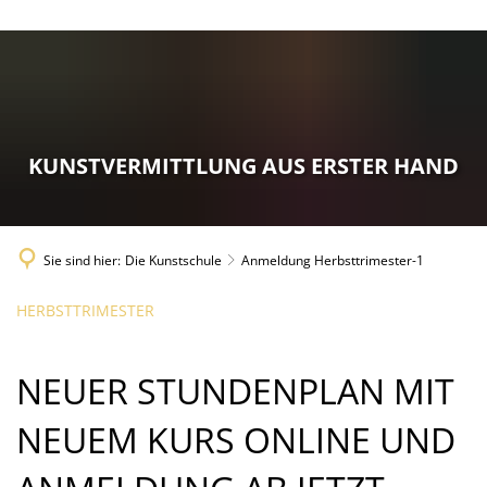
Die Kunstschule
Unterricht
Historie
Anmeldung
Service
Intensivkurse
Über uns
Gebührenordnung
Downloads
Kinder und Jugendliche
Räume
Anmeldung Intensivkurse
Gutscheine
KUNSTVERMITTLUNG AUS ERSTER HAND
Projekte
Ziele
Tourismus
Förderverein
Kalender
Sie sind hier:
Die Kunstschule
Anmeldung Herbsttrimester-1
Kunstschulfest
HERBSTTRIMESTER
NEUER STUNDENPLAN MIT
NEUEM KURS ONLINE UND