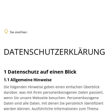
Die Kunstschule
Unterricht
Historie
Anmeldung
Service
Intensivkurse
Über uns
Gebührenordnung
Downloads
Kinder und Jugendliche
Räume
Sie sind hier:
Anmeldung Intensivkurse
Gutscheine
Projekte
Ziele
Tourismus
DATENSCHUTZERKLÄRUNG
DATENSCHUTZERKLÄRUNG
Förderverein
Kalender
Kunstschulfest
1 Datenschutz auf einen Blick
1.1 Allgemeine Hinweise
Die folgenden Hinweise geben einen einfachen Überblick
darüber, was mit Ihren personenbezogenen Daten passiert,
wenn Sie unsere Webseite besuchen. Personenbezogene
Daten sind alle Daten, mit denen Sie persönlich identifiziert
werden können. Ausführliche Informationen zum Thema